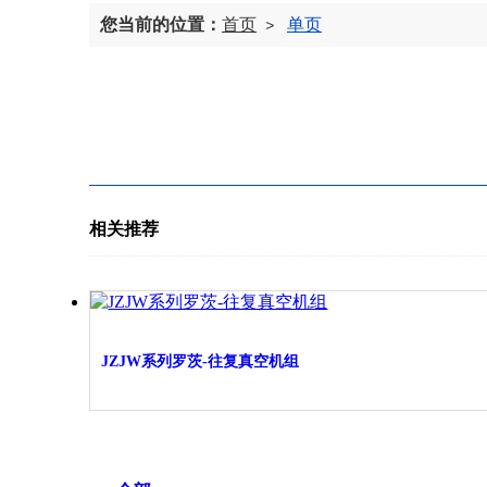
您当前的位置：
首页
单页
>
相关推荐
JZJW系列罗茨-往复真空机组