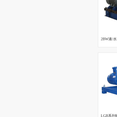
2BW液/
机组
LGB系